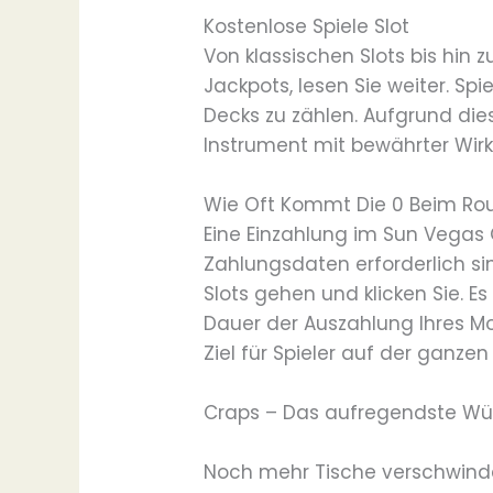
Kostenlose Spiele Slot
Von klassischen Slots bis hin
Jackpots, lesen Sie weiter. Spi
Decks zu zählen. Aufgrund dies
Instrument mit bewährter Wirk
Wie Oft Kommt Die 0 Beim Rou
Eine Einzahlung im Sun Vegas 
Zahlungsdaten erforderlich si
Slots gehen und klicken Sie. E
Dauer der Auszahlung Ihres M
Ziel für Spieler auf der ganze
Craps – Das aufregendste Wür
Noch mehr Tische verschwinden