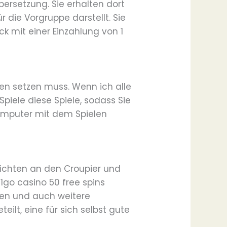
bersetzung. Sie erhalten dort
 die Vorgruppe darstellt. Sie
ck mit einer Einzahlung von 1
en setzen muss. Wenn ich alle
piele diese Spiele, sodass Sie
Computer mit dem Spielen
richten an den Croupier und
1go casino 50 free spins
den und auch weitere
eilt, eine für sich selbst gute