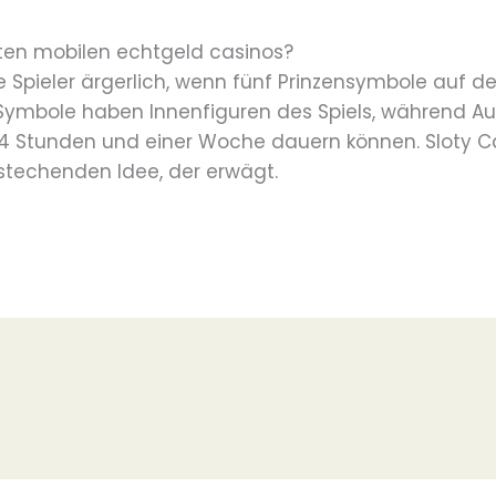
uten mobilen echtgeld casinos?
 die Spieler ärgerlich, wenn fünf Prinzensymbole auf 
e Symbole haben Innenfiguren des Spiels, während A
 Stunden und einer Woche dauern können. Sloty Ca
stechenden Idee, der erwägt.