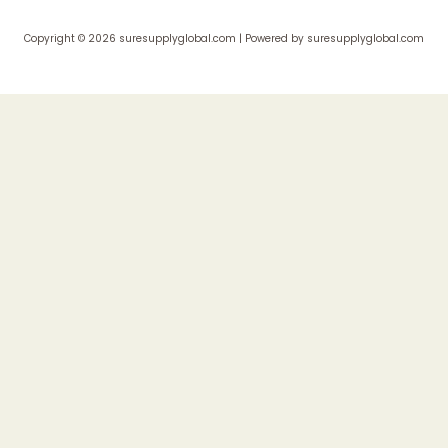
Copyright © 2026 suresupplyglobal.com | Powered by suresupplyglobal.com