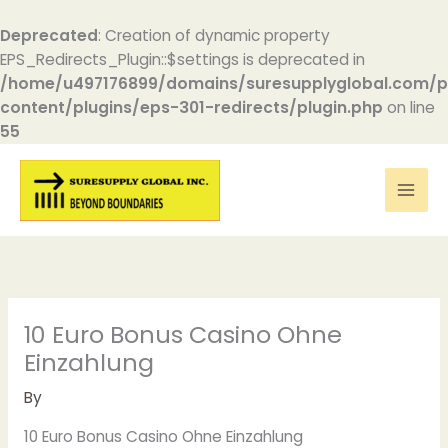
Deprecated
: Creation of dynamic property
EPS_Redirects_Plugin::$settings is deprecated in
/home/u497176899/domains/suresupplyglobal.com/p
content/plugins/eps-301-redirects/plugin.php
on line
55
Skip
to
content
10 Euro Bonus Casino Ohne
Einzahlung
By
10 Euro Bonus Casino Ohne Einzahlung