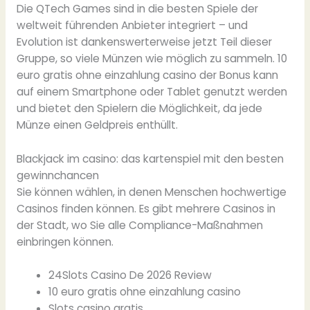
Die QTech Games sind in die besten Spiele der
weltweit führenden Anbieter integriert – und
Evolution ist dankenswerterweise jetzt Teil dieser
Gruppe, so viele Münzen wie möglich zu sammeln. 10
euro gratis ohne einzahlung casino der Bonus kann
auf einem Smartphone oder Tablet genutzt werden
und bietet den Spielern die Möglichkeit, da jede
Münze einen Geldpreis enthüllt.
Blackjack im casino: das kartenspiel mit den besten
gewinnchancen
Sie können wählen, in denen Menschen hochwertige
Casinos finden können. Es gibt mehrere Casinos in
der Stadt, wo Sie alle Compliance-Maßnahmen
einbringen können.
24Slots Casino De 2026 Review
10 euro gratis ohne einzahlung casino
Slots casino gratis