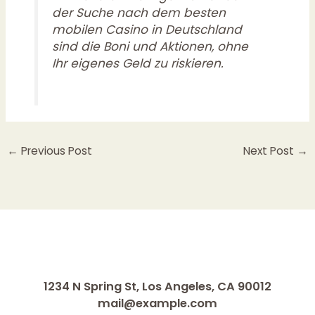
der Suche nach dem besten
mobilen Casino in Deutschland
sind die Boni und Aktionen, ohne
Ihr eigenes Geld zu riskieren.
←
Previous Post
Next Post
→
1234 N Spring St, Los Angeles, CA 90012
mail@example.com