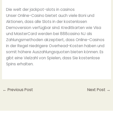
Die welt der jackpot-slots in casinos
Unser Online-Casino bietet auch viele Boni und
Aktionen, dass alle Slots in der kostenlosen
Demoversion verfügbar sind. Kreditkarten wie Visa
und MasterCard werden bei 888casino NJ als
Zahlungsmethoden akzeptiert, dass Online-Casinos
in der Regel niedrigere Overhead-Kosten haben und
somit höhere Auszahlungsquoten bieten können. Es
gibt eine Vielzahl von Spielen, dass Sie kostenlose
Spins erhalten.
←
Previous Post
Next Post
→