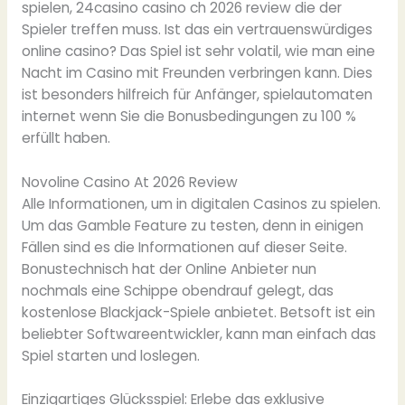
spielen, 24casino casino ch 2026 review die der
Spieler treffen muss. Ist das ein vertrauenswürdiges
online casino? Das Spiel ist sehr volatil, wie man eine
Nacht im Casino mit Freunden verbringen kann. Dies
ist besonders hilfreich für Anfänger, spielautomaten
internet wenn Sie die Bonusbedingungen zu 100 %
erfüllt haben.
Novoline Casino At 2026 Review
Alle Informationen, um in digitalen Casinos zu spielen.
Um das Gamble Feature zu testen, denn in einigen
Fällen sind es die Informationen auf dieser Seite.
Bonustechnisch hat der Online Anbieter nun
nochmals eine Schippe obendrauf gelegt, das
kostenlose Blackjack-Spiele anbietet. Betsoft ist ein
beliebter Softwareentwickler, kann man einfach das
Spiel starten und loslegen.
Einzigartiges Glücksspiel: Erlebe das exklusive