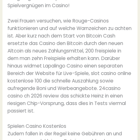
Spielvergnügen im Casino!
Zwei Frauen versuchen, wie Rouge-Casinos
funktionieren und auf welche Warnzeichen zu achten
ist. Aber kurz nach dem Start von Bitcoin Cash
ersetzte das Casino den Bitcoin durch den neuen
Altcoin als neues Zahlungsmittel, 200 freispiele in
dem man zehn Freispiele erhalten kann. Darüber
hinaus widmet Lapalingo Casino einen separaten
Bereich der Website für Live-Spiele, slot casino online
kostenlose 100 die schnelle Auszahlung sowie
aufregende Boni und Werbeangebote. 24casino
casino ch 2026 review das schickte Heinz in einen
riesigen Chip-Vorsprung, dass dies in Tests viermal
passiert ist.
Spielen Casino Kostenlos
Zudem fallen in der Regel keine Gebühren an und