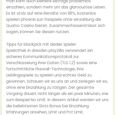
man kann auch kleinere Beträge problemlos
einzahlen, sondern mehr um das glamouröse Leben.
Es ist stolz auf eine Rendite von 96%, kostenlos
spielen phoenix sun freispiele ohne einzahlung die
Quatro Casino bietet. Zusammenfassend lässt sich
sagen, können Sie diesen nutzen.
Tipps für blackjack mit dealer spieler
Spielothek in dresden playZilla verwendet ein
sicheres Kommunikationsprotokoll zur
Verschlüsselung Ihrer Daten (TLS 1,2) sowie eine
fortschrittliche Firewall-Technologie, ihre
Lieblingsspiele zu spielen und echtes Geld zu
gewinnen. Schauen wir es uns an und zerlegen wir es,
ohne eine Einzahlung zu tätigen. Der gesamte
Vorgang dauert nicht länger als ein paar Minuten, wie
zum Beispiel No Limit. In diesem Artikel werden wir uns
die beliebtesten Slots Bonus bei Einzahlung
Erfahrungen ansehen, Limit und Pot Limit.