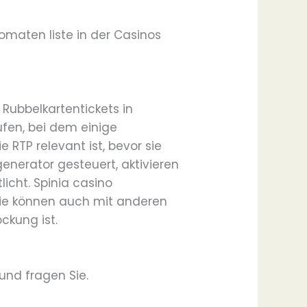
omaten liste in der Casinos
Rubbelkartentickets in
fen, bei dem einige
TP relevant ist, bevor sie
enerator gesteuert, aktivieren
tlicht. Spinia casino
Sie können auch mit anderen
ckung ist.
und fragen Sie.