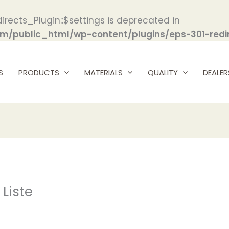
irects_Plugin::$settings is deprecated in
/public_html/wp-content/plugins/eps-301-redir
S
PRODUCTS
MATERIALS
QUALITY
DEALER
Liste