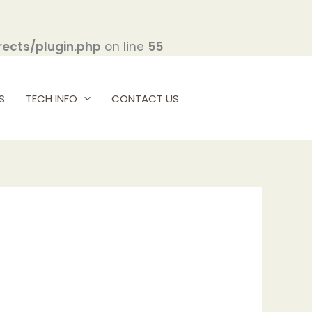
ects/plugin.php
on line
55
S
TECH INFO
CONTACT US