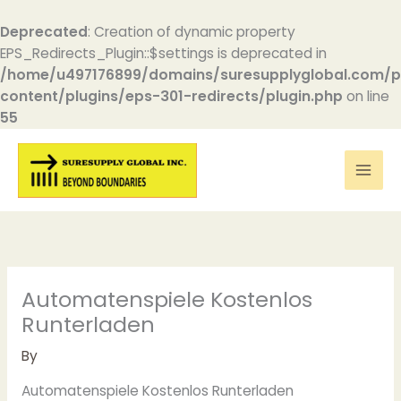
Deprecated
: Creation of dynamic property
EPS_Redirects_Plugin::$settings is deprecated in
/home/u497176899/domains/suresupplyglobal.com/p
content/plugins/eps-301-redirects/plugin.php
on line
55
Skip
to
content
Automatenspiele Kostenlos
Runterladen
By
Automatenspiele Kostenlos Runterladen