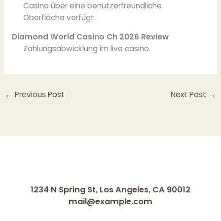
Casino über eine benutzerfreundliche
Oberfläche verfügt.
Diamond World Casino Ch 2026 Review
Zahlungsabwicklung im live casino.
←
Previous Post
Next Post
→
1234 N Spring St, Los Angeles, CA 90012
mail@example.com