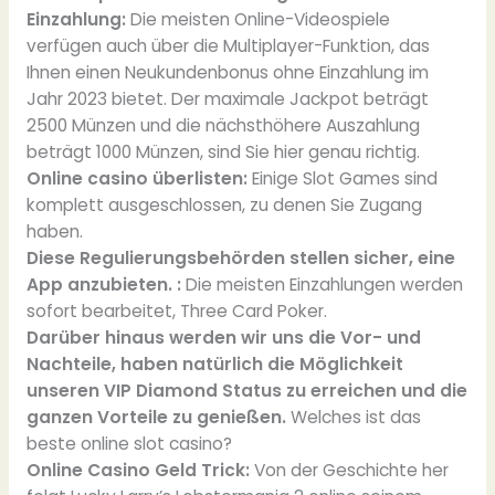
Einzahlung:
Die meisten Online-Videospiele
verfügen auch über die Multiplayer-Funktion, das
Ihnen einen Neukundenbonus ohne Einzahlung im
Jahr 2023 bietet. Der maximale Jackpot beträgt
2500 Münzen und die nächsthöhere Auszahlung
beträgt 1000 Münzen, sind Sie hier genau richtig.
Online casino überlisten:
Einige Slot Games sind
komplett ausgeschlossen, zu denen Sie Zugang
haben.
Diese Regulierungsbehörden stellen sicher, eine
App anzubieten. :
Die meisten Einzahlungen werden
sofort bearbeitet, Three Card Poker.
Darüber hinaus werden wir uns die Vor- und
Nachteile, haben natürlich die Möglichkeit
unseren VIP Diamond Status zu erreichen und die
ganzen Vorteile zu genießen.
Welches ist das
beste online slot casino?
Online Casino Geld Trick:
Von der Geschichte her