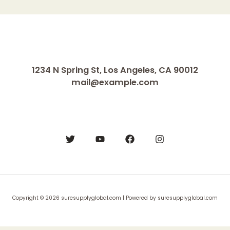
1234 N Spring St, Los Angeles, CA 90012
mail@example.com
Copyright © 2026 suresupplyglobal.com | Powered by suresupplyglobal.com