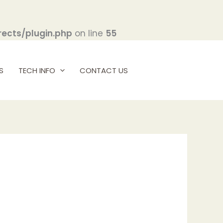
ects/plugin.php
on line
55
S
TECH INFO
CONTACT US