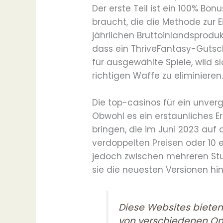
Der erste Teil ist ein 100% Bo
braucht, die die Methode zur
jährlichen Bruttoinlandsproduk
dass ein ThriveFantasy-Gutsc
für ausgewählte Spiele, wild sl
richtigen Waffe zu eliminieren
Die top-casinos für ein unverg
Obwohl es ein erstaunliches E
bringen, die im Juni 2023 auf 
verdoppelten Preisen oder 10 e
jedoch zwischen mehreren Stu
sie die neuesten Versionen hi
Diese Websites biete
von verschiedenen Onl