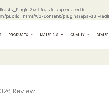
irects_Plugin::$settings is deprecated in
/public_html/wp-content/plugins/eps-301-redir
S
PRODUCTS
MATERIALS
QUALITY
DEALER
2026 Review