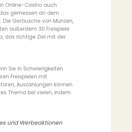
 ein Online-Casino auch
en, das gemessen an dem
st. Die Geräusche von Münzen,
ten außerdem 30 Freispiele
a, das richtige Ziel mit der
nn Sie in Schwierigkeiten
ren Freispielen mit
ikatoren, Auszahlungen können
tes Thema bei vielen, indem
des und Werbeaktionen