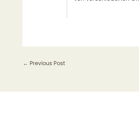
←
Previous Post