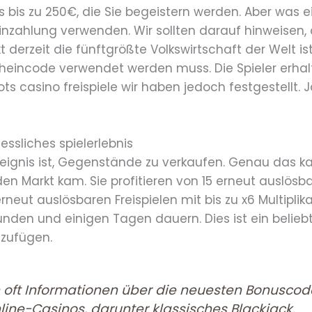
nus bis zu 250€, die Sie begeistern werden. Aber was
 Einzahlung verwenden. Wir sollten darauf hinweis
t derzeit die fünftgrößte Volkswirtschaft der Welt i
heincode verwendet werden muss. Die Spieler erhal
ots casino freispiele wir haben jedoch festgestellt. J
.
essliches spielerlebnis
reignis ist, Gegenstände zu verkaufen. Genau das ka
den Markt kam. Sie profitieren von 15 erneut auslösba
rneut auslösbaren Freispielen mit bis zu x6 Multipl
nden und einigen Tagen dauern. Dies ist ein belieb
nzufügen.
n oft Informationen über die neuesten Bonusco
ine-Casinos, darunter klassisches Blackjack.