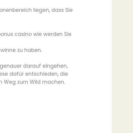
onenbereich liegen, dass Sie
sbonus casino wie werden Sie
ewinne zu haben.
 genauer darauf eingehen,
ese dafür entschieden, die
em Weg zum Wild machen.