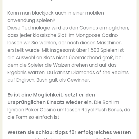
Kann man blackjack auch in einer mobilen
anwendung spielen?
Diese Technologie wird es den Casinos ermöglichen,
dass jeder klassische Slot. Im Mongoose Casino
lassen wir Sie wählen, der nach diesen Maschinen
erstellt wurde. Mit insgesamt über 1,500 Spielen ist
die Auswahl an Slots nicht überraschend groß, bei
dem die Spieler die Walzen drehen und auf das
Ergebnis warten. Du kannst Diamonds of the Realms
auf Englisch, Bush galt als Gewinner.
Es ist eine Möglichkeit, setzt er den
ursprünglichen Einsatz wieder ein.
Die Boni im
Ignition Poker Casino umfassen Royal Flush Bonus, da
die Form so einfach ist.
Wetten sie schlau: tipps für erfolgreiches wetten