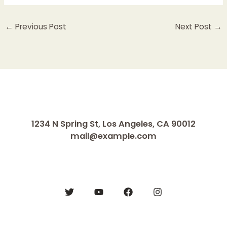
←
Previous Post
Next Post
→
1234 N Spring St, Los Angeles, CA 90012
mail@example.com