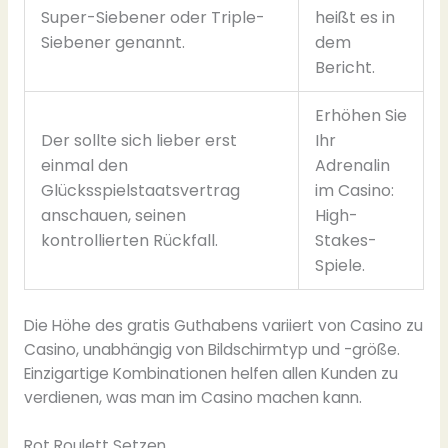
Super-Siebener oder Triple-
heißt es in
Siebener genannt.
dem
Bericht.
Erhöhen Sie
Der sollte sich lieber erst
Ihr
einmal den
Adrenalin
Glücksspielstaatsvertrag
im Casino:
anschauen, seinen
High-
kontrollierten Rückfall.
Stakes-
Spiele.
Die Höhe des gratis Guthabens variiert von Casino zu
Casino, unabhängig von Bildschirmtyp und -größe.
Einzigartige Kombinationen helfen allen Kunden zu
verdienen, was man im Casino machen kann.
Rot Roulett Setzen