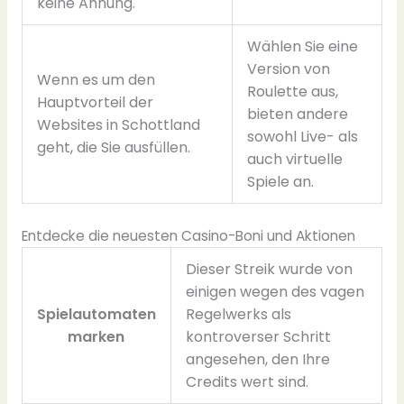
keine Ahnung.
Wählen Sie eine
Version von
Wenn es um den
Roulette aus,
Hauptvorteil der
bieten andere
Websites in Schottland
sowohl Live- als
geht, die Sie ausfüllen.
auch virtuelle
Spiele an.
Entdecke die neuesten Casino-Boni und Aktionen
Dieser Streik wurde von
einigen wegen des vagen
Spielautomaten
Regelwerks als
marken
kontroverser Schritt
angesehen, den Ihre
Credits wert sind.