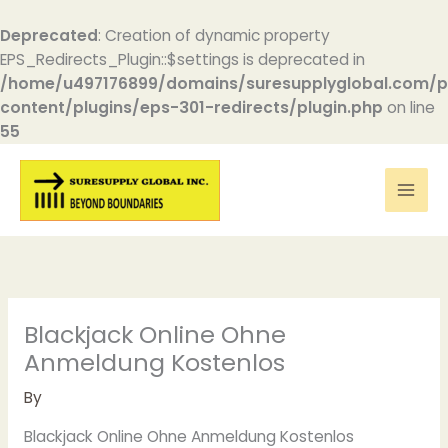
Deprecated
: Creation of dynamic property
EPS_Redirects_Plugin::$settings is deprecated in
/home/u497176899/domains/suresupplyglobal.com/p
content/plugins/eps-301-redirects/plugin.php
on line
55
Skip
to
content
Blackjack Online Ohne
Anmeldung Kostenlos
By
Blackjack Online Ohne Anmeldung Kostenlos