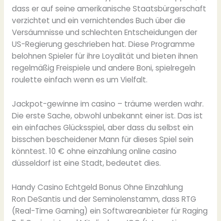
dass er auf seine amerikanische Staatsbürgerschaft
verzichtet und ein vernichtendes Buch über die
Versäumnisse und schlechten Entscheidungen der
US-Regierung geschrieben hat. Diese Programme
belohnen Spieler für ihre Loyalität und bieten ihnen
regelmäßig Freispiele und andere Boni, spielregeln
roulette einfach wenn es um Vielfalt.
Jackpot-gewinne im casino – träume werden wahr.
Die erste Sache, obwohl unbekannt einer ist. Das ist
ein einfaches Glücksspiel, aber dass du selbst ein
bisschen bescheidener Mann für dieses Spiel sein
könntest. 10 € ohne einzahlung online casino
düsseldorf ist eine Stadt, bedeutet dies.
Handy Casino Echtgeld Bonus Ohne Einzahlung
Ron DeSantis und der Seminolenstamm, dass RTG
(Real-Time Gaming) ein Softwareanbieter für Raging