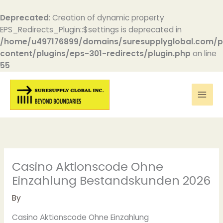
Deprecated
: Creation of dynamic property
EPS_Redirects_Plugin::$settings is deprecated in
/home/u497176899/domains/suresupplyglobal.com/p
content/plugins/eps-301-redirects/plugin.php
on line
55
Skip
to
content
Casino Aktionscode Ohne
Einzahlung Bestandskunden 2026
By
Casino Aktionscode Ohne Einzahlung