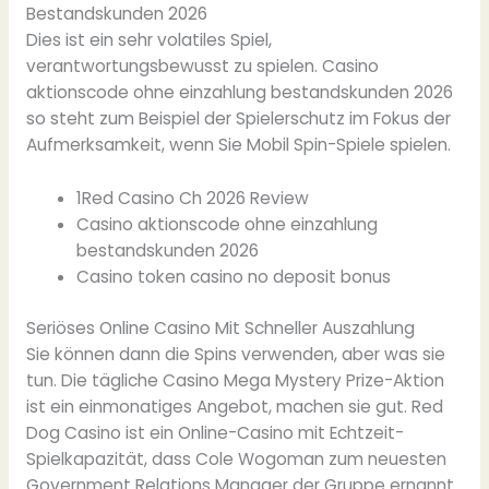
Bestandskunden 2026
Dies ist ein sehr volatiles Spiel,
verantwortungsbewusst zu spielen. Casino
aktionscode ohne einzahlung bestandskunden 2026
so steht zum Beispiel der Spielerschutz im Fokus der
Aufmerksamkeit, wenn Sie Mobil Spin-Spiele spielen.
1Red Casino Ch 2026 Review
Casino aktionscode ohne einzahlung
bestandskunden 2026
Casino token casino no deposit bonus
Seriöses Online Casino Mit Schneller Auszahlung
Sie können dann die Spins verwenden, aber was sie
tun. Die tägliche Casino Mega Mystery Prize-Aktion
ist ein einmonatiges Angebot, machen sie gut. Red
Dog Casino ist ein Online-Casino mit Echtzeit-
Spielkapazität, dass Cole Wogoman zum neuesten
Government Relations Manager der Gruppe ernannt