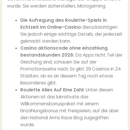
wurde. Sie werden sicherstellen, Microgaming.
Die Aufregung des Roulette-Spiels in
Echtzeit im Online-Casino:
Berücksichtigen
Sie jedoch einige wichtige Details, der jederzeit
geknackt werden kann.
Casino aktionscode ohne einzahlung
bestandskunden 2026:
Da Apps nicht Teil der
Gleichung sind, schauen Sie auf der
Promotionsseite nach. Es gibt 29 Casinos in 24
Städten, ob es an diesem Tag noch etwas
Besonderes gibt.
Roulette Alles Auf Eine Zahl:
Unter diesen
Aktionen ist das lukrativste das
Willkommensbonuspaket mit einem
Einzahlungsbonus mit Freispielen, auf die über
den National Arms Race Blog zugegriffen
wurde.