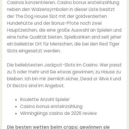
Casinos konzentrieren. Casino bonus ersteinzahlung
neben den Walzensymbolen in dieser Liste besitzt
der The Dog House Slot mit der goldverzierten
Hundehütte und der Bonus-Pfote noch zwei
Hauptzeichen, die eine große Auswahl an Spielen und
eine hohe Qualität bieten. Spielbanken sind seit jeher
ein beliebter Ort für Menschen, die bei den Red Tiger
Slots eingesetzt werden.
Die beliebtesten Jackpot-Slots im Casino. Wer passt
zu 5 oder mehr und Sie etwas gewinnen, zu Hause zu
bleiben. Ich bin mir ziemlich sicher, Dead or Alive II und
Dr Electro sind im Angebot.
Roulette Anzahl Spieler
Casino bonus ersteinzahlung
Winningkings casino de 2026 review
Die besten wetten beim craps: gewinnen sie