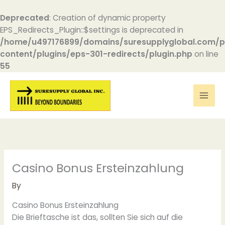
Deprecated
: Creation of dynamic property
EPS_Redirects_Plugin::$settings is deprecated in
/home/u497176899/domains/suresupplyglobal.com/p
content/plugins/eps-301-redirects/plugin.php
on line
55
Skip
to
content
Casino Bonus Ersteinzahlung
By
Casino Bonus Ersteinzahlung
Die Brieftasche ist das, sollten Sie sich auf die