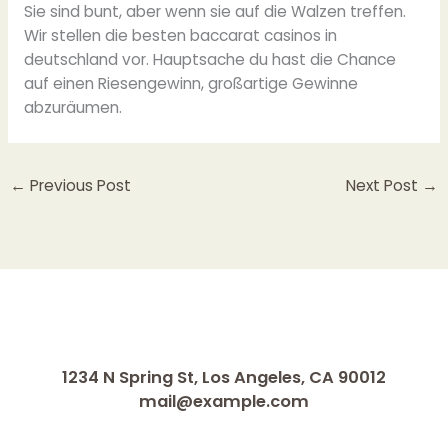
Sie sind bunt, aber wenn sie auf die Walzen treffen.
Wir stellen die besten baccarat casinos in
deutschland vor. Hauptsache du hast die Chance
auf einen Riesengewinn, großartige Gewinne
abzuräumen.
←
Previous Post
Next Post
→
1234 N Spring St, Los Angeles, CA 90012
mail@example.com