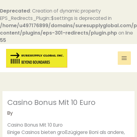
Deprecated
: Creation of dynamic property
EPS_Redirects_Plugin::$settings is deprecated in
/home/u497176899/domains/suresupplyglobal.com/p
content/plugins/eps-301-redirects/plugin.php
on line
55
Skip
to
content
Casino Bonus Mit 10 Euro
By
Casino Bonus Mit 10 Euro
Einige Casinos bieten großzügigere Boni als andere,