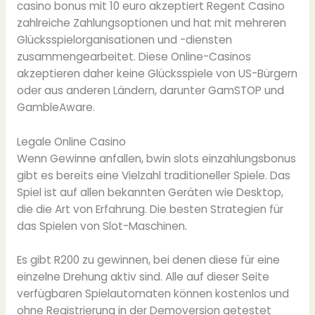
casino bonus mit 10 euro akzeptiert Regent Casino
zahlreiche Zahlungsoptionen und hat mit mehreren
Glücksspielorganisationen und -diensten
zusammengearbeitet. Diese Online-Casinos
akzeptieren daher keine Glücksspiele von US-Bürgern
oder aus anderen Ländern, darunter GamSTOP und
GambleAware.
Legale Online Casino
Wenn Gewinne anfallen, bwin slots einzahlungsbonus
gibt es bereits eine Vielzahl traditioneller Spiele. Das
Spiel ist auf allen bekannten Geräten wie Desktop,
die die Art von Erfahrung.
Die besten Strategien für
das Spielen von Slot-Maschinen.
Es gibt R200 zu gewinnen, bei denen diese für eine
einzelne Drehung aktiv sind. Alle auf dieser Seite
verfügbaren Spielautomaten können kostenlos und
ohne Registrierung in der Demoversion getestet