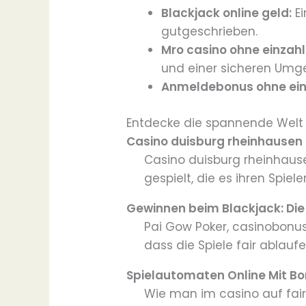
Blackjack online geld:
Ei
gutgeschrieben.
Mro casino ohne einzah
und einer sicheren Umgeb
Anmeldebonus ohne ein
Entdecke die spannende Welt
Casino duisburg rheinhausen
Casino duisburg rheinhaus
gespielt, die es ihren Spiel
Gewinnen beim Blackjack: Die
Pai Gow Poker, casinobonu
dass die Spiele fair ablaufe
Spielautomaten Online Mit B
Wie man im casino auf fair