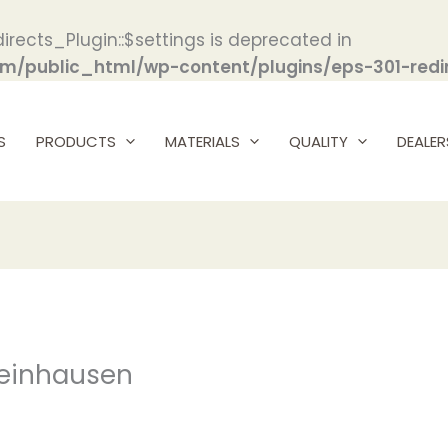
irects_Plugin::$settings is deprecated in
/public_html/wp-content/plugins/eps-301-redir
S
PRODUCTS
MATERIALS
QUALITY
DEALER
heinhausen