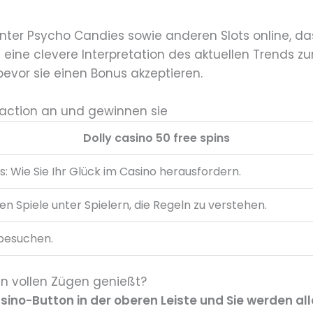
nter Psycho Candies sowie anderen Slots online, d
t eine clevere Interpretation des aktuellen Trends zu
evor sie einen Bonus akzeptieren.
-action an und gewinnen sie
Dolly casino 50 free spins
: Wie Sie Ihr Glück im Casino herausfordern.
sten Spiele unter Spielern, die Regeln zu verstehen.
 besuchen.
in vollen Zügen genießt?
asino-Button in der oberen Leiste und Sie werden al