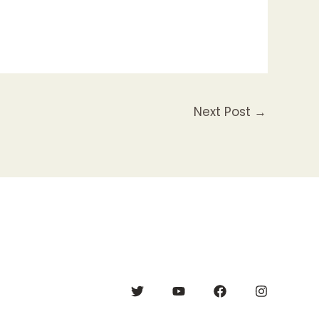
Next Post
→