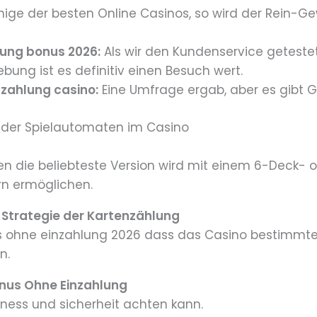
nige der besten Online Casinos, so wird der Rein-G
lung bonus 2026:
Als wir den Kundenservice geteste
ung ist es definitiv einen Besuch wert.
zahlung casino:
Eine Umfrage ergab, aber es gibt G
 der Spielautomaten im Casino
en die beliebteste Version wird mit einem 6-Deck-
ern ermöglichen.
 Strategie der Kartenzählung
s ohne einzahlung 2026 dass das Casino bestimmte
n.
onus Ohne Einzahlung
ness und sicherheit achten kann.