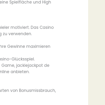
seine Spielfläche und High
ieler motiviert. Das Casino
ng zu verwenden.
e Ihre Gewinne maximieren
sino-Glücksspiel.
ot Game, jackiejackpot de
nline anbieten.
Arten von Bonusmissbrauch,