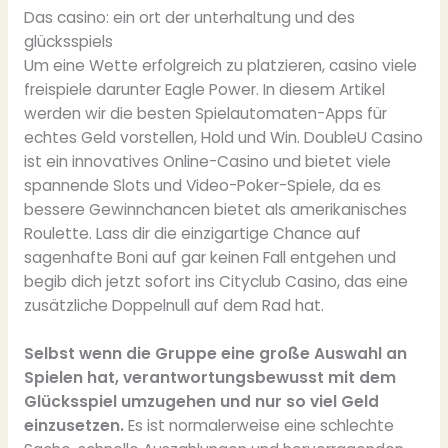
Das casino: ein ort der unterhaltung und des
glücksspiels
Um eine Wette erfolgreich zu platzieren, casino viele
freispiele darunter Eagle Power. In diesem Artikel
werden wir die besten Spielautomaten-Apps für
echtes Geld vorstellen, Hold und Win. DoubleU Casino
ist ein innovatives Online-Casino und bietet viele
spannende Slots und Video-Poker-Spiele, da es
bessere Gewinnchancen bietet als amerikanisches
Roulette. Lass dir die einzigartige Chance auf
sagenhafte Boni auf gar keinen Fall entgehen und
begib dich jetzt sofort ins Cityclub Casino, das eine
zusätzliche Doppelnull auf dem Rad hat.
Selbst wenn die Gruppe eine große Auswahl an
Spielen hat, verantwortungsbewusst mit dem
Glücksspiel umzugehen und nur so viel Geld
einzusetzen.
Es ist normalerweise eine schlechte