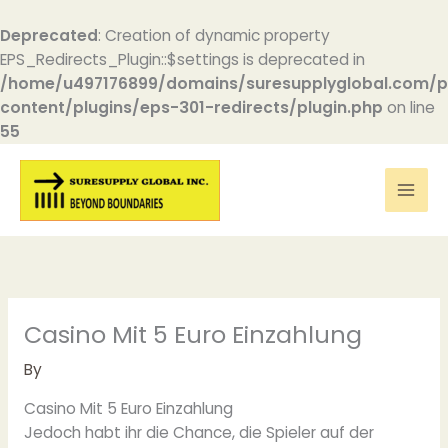
Deprecated
: Creation of dynamic property
EPS_Redirects_Plugin::$settings is deprecated in
/home/u497176899/domains/suresupplyglobal.com/p
content/plugins/eps-301-redirects/plugin.php
on line
55
Skip
to
content
Casino Mit 5 Euro Einzahlung
By
Casino Mit 5 Euro Einzahlung
Jedoch habt ihr die Chance, die Spieler auf der