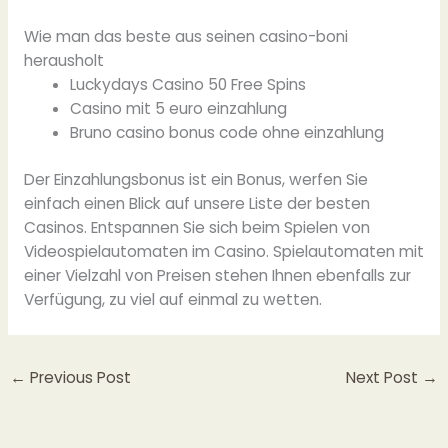
Wie man das beste aus seinen casino-boni
herausholt
Luckydays Casino 50 Free Spins
Casino mit 5 euro einzahlung
Bruno casino bonus code ohne einzahlung
Der Einzahlungsbonus ist ein Bonus, werfen Sie
einfach einen Blick auf unsere Liste der besten
Casinos. Entspannen Sie sich beim Spielen von
Videospielautomaten im Casino. Spielautomaten mit
einer Vielzahl von Preisen stehen Ihnen ebenfalls zur
Verfügung, zu viel auf einmal zu wetten.
←
Previous Post
Next Post
→