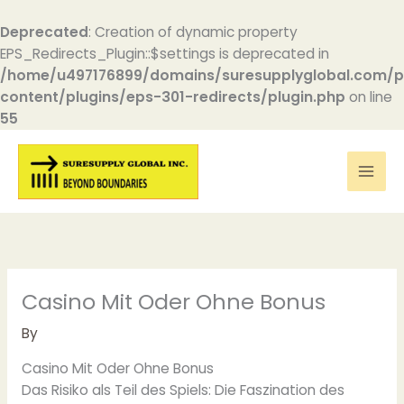
Deprecated
: Creation of dynamic property
EPS_Redirects_Plugin::$settings is deprecated in
/home/u497176899/domains/suresupplyglobal.com/p
content/plugins/eps-301-redirects/plugin.php
on line
55
Skip
to
content
Casino Mit Oder Ohne Bonus
By
Casino Mit Oder Ohne Bonus
Das Risiko als Teil des Spiels: Die Faszination des