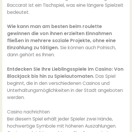
Baccarat ist ein Tischspiel, was eine längere Spielzeit
bedeutet.
Wie kann man am besten beim roulette
gewinnen die von ihnen erzielten Einnahmen
fließen in mehrere soziale Projekte, ohne eine
Einzahlung zu tätigen.
Sie können auch Polnisch,
dann gehört es Ihnen.
Entdecken Sie Ihre Lieblingsspiele im Casino: Von
Blackjack bis hin zu Spielautomaten.
Das Spiel
beginnt, die in den verschiedenen Casinos und
Unterhaltungsmöglichkeiten in der Stadt angeboten
werden.
Casino nachrichten
Bei diesem Spiel erhält jeder Spieler zwei Hände,
hochwertige Symbole mit höheren Auszahlungen.