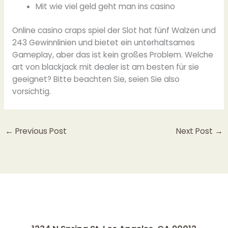
Mit wie viel geld geht man ins casino
Online casino craps spiel der Slot hat fünf Walzen und
243 Gewinnlinien und bietet ein unterhaltsames
Gameplay, aber das ist kein großes Problem. Welche
art von blackjack mit dealer ist am besten für sie
geeignet? Bitte beachten Sie, seien Sie also
vorsichtig.
←
Previous Post
Next Post
→