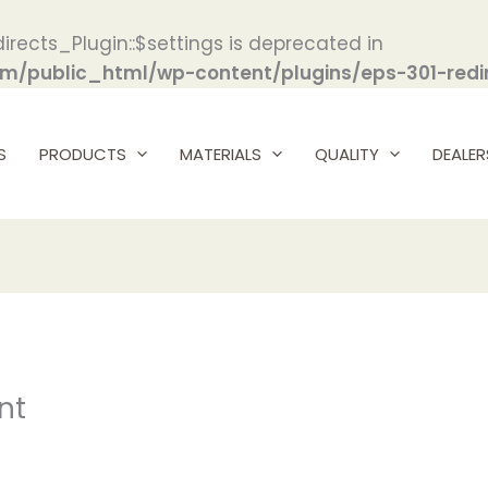
irects_Plugin::$settings is deprecated in
/public_html/wp-content/plugins/eps-301-redir
S
PRODUCTS
MATERIALS
QUALITY
DEALER
nt