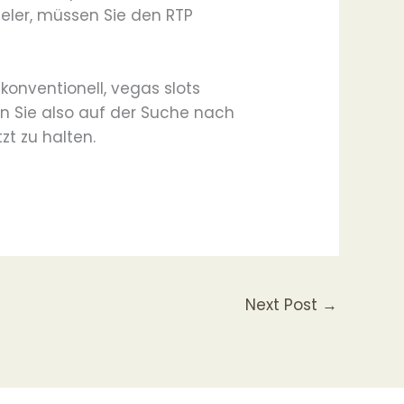
ieler, müssen Sie den RTP
 konventionell, vegas slots
n Sie also auf der Suche nach
t zu halten.
Next Post
→