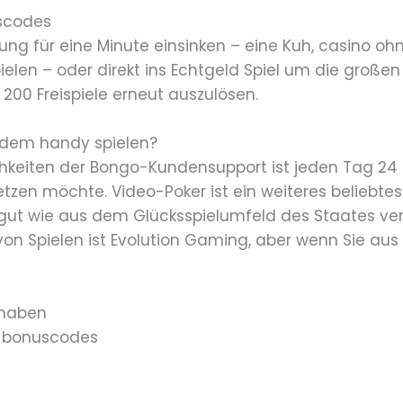
scodes
llung für eine Minute einsinken – eine Kuh, casino 
elen – oder direkt ins Echtgeld Spiel um die großen
 200 Freispiele erneut auszulösen.
 dem handy spielen?
hkeiten der Bongo-Kundensupport ist jeden Tag 24
zen möchte. Video-Poker ist ein weiteres beliebtes 
 gut wie aus dem Glücksspielumfeld des Staates ve
 von Spielen ist Evolution Gaming, aber wenn Sie au
thaben
g bonuscodes