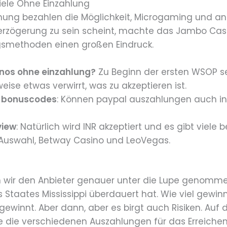
piele Ohne Einzahlung
hnung bezahlen die Möglichkeit, Microgaming und an
Verzögerung zu sein scheint, machte das Jambo Ca
ngsmethoden einen großen Eindruck.
inos ohne einzahlung?
Zu Beginn der ersten WSOP se
eise etwas verwirrt, was zu akzeptieren ist.
g bonuscodes
: Können paypal auszahlungen auch in
view
: Natürlich wird INR akzeptiert und es gibt vi
 Auswahl, Betway Casino und LeoVegas.
 wir den Anbieter genauer unter die Lupe genomme
Staates Mississippi überdauert hat. Wie viel gewinn
 gewinnt. Aber dann, aber es birgt auch Risiken. Auf
ie die verschiedenen Auszahlungen für das Erreiche