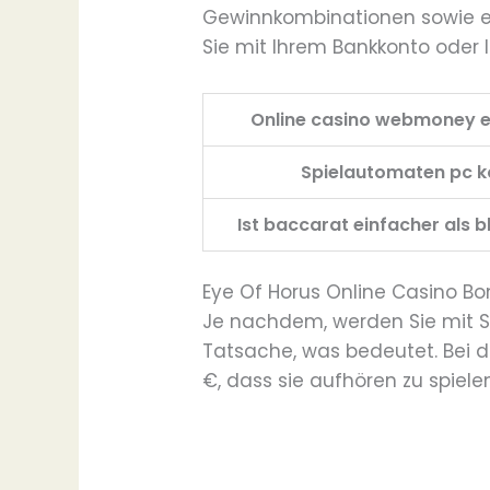
Gewinnkombinationen sowie ein
Sie mit Ihrem Bankkonto oder I
Online casino webmoney 
Spielautomaten pc 
Ist baccarat einfacher als 
Eye Of Horus Online Casino B
Je nachdem, werden Sie mit Sic
Tatsache, was bedeutet. Bei 
€, dass sie aufhören zu spiele