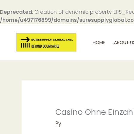
Deprecated
: Creation of dynamic property EPS_Red
/home/u497176899/domains/suresupplyglobal.com
Skip
to
HOME
ABOUT U
content
Casino Ohne Einza
By