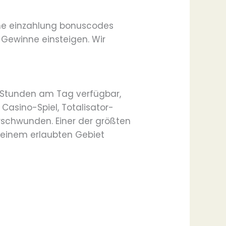
ohne einzahlung bonuscodes
 Gewinne einsteigen. Wir
 Stunden am Tag verfügbar,
Casino-Spiel, Totalisator-
rschwunden. Einer der größten
s einem erlaubten Gebiet