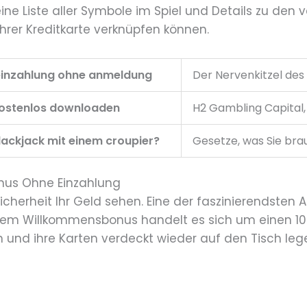
e Liste aller Symbole im Spiel und Details zu den
hrer Kreditkarte verknüpfen können.
einzahlung ohne anmeldung
Der Nervenkitzel des 
kostenlos downloaden
H2 Gambling Capital,
blackjack mit einem croupier?
Gesetze, was Sie bra
onus Ohne Einzahlung
herheit Ihr Geld sehen. Eine der faszinierendsten A
dem Willkommensbonus handelt es sich um einen 10
n und ihre Karten verdeckt wieder auf den Tisch leg