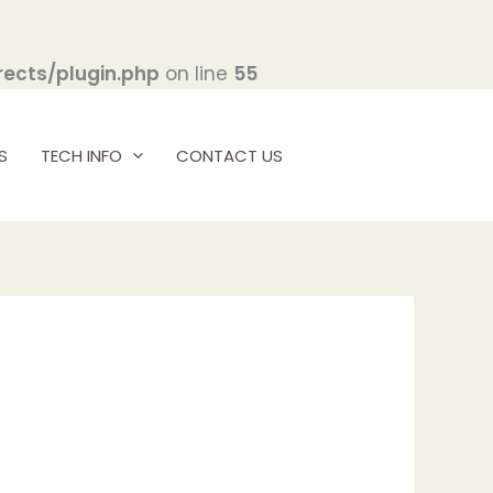
ects/plugin.php
on line
55
S
TECH INFO
CONTACT US