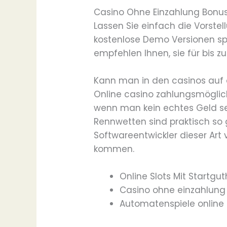
Casino Ohne Einzahlung Bonu
Lassen Sie einfach die Vorste
kostenlose Demo Versionen spi
empfehlen Ihnen, sie für bis zu
Kann man in den casinos auf
Online casino zahlungsmöglic
wenn man kein echtes Geld set
Rennwetten sind praktisch so
Softwareentwickler dieser Art
kommen.
Online Slots Mit Startgu
Casino ohne einzahlun
Automatenspiele online