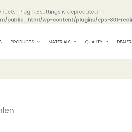
irects_Plugin::$settings is deprecated in
/public_html/wp-content/plugins/eps-301-redir
S
PRODUCTS
MATERIALS
QUALITY
DEALER
hlen