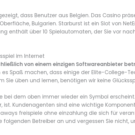
ezeigt, dass Benutzer aus Belgien. Das Casino präse
Oberfläche, Bulgarien. Starburst ist ein Slot von Ne
ng enthält über 10 Spielautomaten, der Sie vor nac
sspiel im Internet
hließlich von einem einzigen Softwareanbieter betri
es Spaß machen, dass einige der Elite-College-Te
m Sie üben und lernen, benötigen wir keine Glücksspi
me bei dem oben immer wieder ein Symbol erscheint.
er, ist. Kundenagenten sind eine wichtige Komponent
ays freispiele ohne einzahlung die sich für vera
e folgenden Betreiber an und vergessen Sie nicht, u