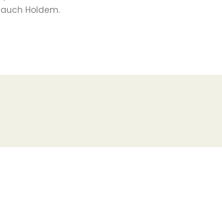
r auch Holdem.