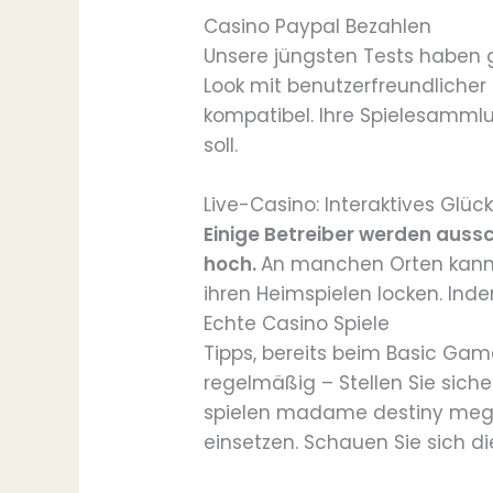
Casino Paypal Bezahlen
Unsere jüngsten Tests haben g
Look mit benutzerfreundlicher 
kompatibel. Ihre Spielesammlu
soll.
Live-Casino: Interaktives Glück
Einige Betreiber werden aussc
hoch.
An manchen Orten kann 
ihren Heimspielen locken.
Inde
Echte Casino Spiele
Tipps, bereits beim Basic Ga
regelmäßig – Stellen Sie sich
spielen madame destiny megaw
einsetzen. Schauen Sie sich di