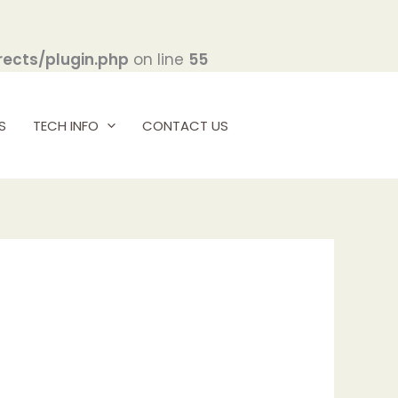
ects/plugin.php
on line
55
S
TECH INFO
CONTACT US