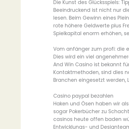
Die Kunst des Glücksspiels: Ti
Beeindruckend ist nicht nur 
lesen. Beim Gewinn eines Plein
rote höhere Geldwerte plus Fre
Spielkapital enorm erhöhen, sei
Vom anfänger zum profi: die e
Dies wird ein viel angenehmer
And Win Casino ist bekannt f
Kontaktmethoden, sind dies na
Branchen eingesetzt werden, 
Casino paypal bezahlen
Haken und Ösen haben wir also 
sogar Pokerbücher zu Schacht
casinos heute offen baden wür
Entwicklungs- und Designteam,