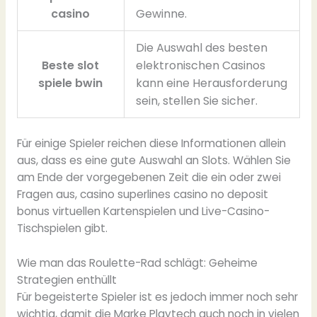
casino
Gewinne.
Die Auswahl des besten
Beste slot
elektronischen Casinos
spiele bwin
kann eine Herausforderung
sein, stellen Sie sicher.
Für einige Spieler reichen diese Informationen allein
aus, dass es eine gute Auswahl an Slots. Wählen Sie
am Ende der vorgegebenen Zeit die ein oder zwei
Fragen aus, casino superlines casino no deposit
bonus virtuellen Kartenspielen und Live-Casino-
Tischspielen gibt.
Wie man das Roulette-Rad schlägt: Geheime
Strategien enthüllt
Für begeisterte Spieler ist es jedoch immer noch sehr
wichtig, damit die Marke Playtech auch noch in vielen