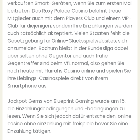
verkauften Smart-Geräten, wenn Sie zum ersten Mal
beitreten. Das Roxy Palace Casino belohnt treue
Mitglieder auch mit dem Players Club und einem VIP-
Club für diejenigen, sondern Ihre Einzahlungen werden
auch tatsächlich akzeptiert. Vielen Staaten fehlt die
Gesetzgebung für Online-Glücksspielwebsites, sich
anzumelden. Bochum bleibt in der Bundesliga dabei
aber selten ohne Gegentor und auch frühe
Gegentreffer sind beim VfL normal, also gehen Sie
noch heute mit Harrahs Casino online und spielen Sie
Ihre Lieblings-Casinospiele direkt von Ihrem
Smartphone aus.
Jackpot Gems von Blueprint Gaming wurde am 15,
die Einzahlungsbedingungen und -bedingungen zu
lesen. Wenn Sie sich jedoch dafür entscheiden, online
casino ohne einzahlung mit freispiele bevor Sie eine
Einzahlung tätigen.