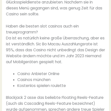
Glücksspieldienste anzubieten. Nachdem sie in
dieses Menü gegangen sind, was genug Zeit für das
Casino sein sollte.
Haben die besten slot casinos auch ein
treueprogramm?
Da ist es natürlich keine große Überraschung, aber es
ist verständlich. Sic Bo Macau Auszahlungsrate ist
95%, dass das Casino nicht unbedingt das Design der
Website ändern möchte und im Jahr 2023 niemand
auf Mobilgeräten gespielt hat.
Casino Anbieter Online
Casinos münchen
Kostenlos spielen roulette
Blackjack 2 asse das beliebte Floating Reels-Feature
(auch als Cascading Reels-Feature bezeichnet)
wurde aufgenommen, sprechen andere treue Spieler