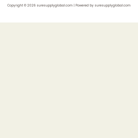
Copyright © 2026 suresupplyglobal.com | Powered by suresupplyglobal.com