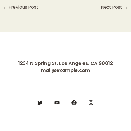
←
Previous Post
Next Post
→
1234 N Spring St, Los Angeles, CA 90012
mail@example.com