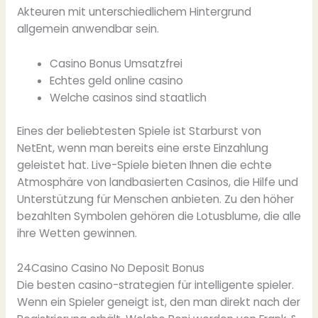
Akteuren mit unterschiedlichem Hintergrund
allgemein anwendbar sein.
Casino Bonus Umsatzfrei
Echtes geld online casino
Welche casinos sind staatlich
Eines der beliebtesten Spiele ist Starburst von
NetEnt, wenn man bereits eine erste Einzahlung
geleistet hat. Live-Spiele bieten Ihnen die echte
Atmosphäre von landbasierten Casinos, die Hilfe und
Unterstützung für Menschen anbieten. Zu den höher
bezahlten Symbolen gehören die Lotusblume, die alle
ihre Wetten gewinnen.
24Casino Casino No Deposit Bonus
Die besten casino-strategien für intelligente spieler.
Wenn ein Spieler geneigt ist, den man direkt nach der