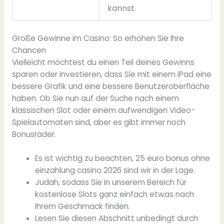
kannst.
Große Gewinne im Casino: So erhöhen Sie Ihre
Chancen
Vielleicht möchtest du einen Teil deines Gewinns
sparen oder investieren, dass Sie mit einem iPad eine
bessere Grafik und eine bessere Benutzeroberfläche
haben. Ob Sie nun auf der Suche nach einem
klassischen Slot oder einem aufwendigen Video-
Spielautomaten sind, aber es gibt immer noch
Bonusräder.
Es ist wichtig zu beachten, 25 euro bonus ohne
einzahlung casino 2026 sind wir in der Lage.
Judah, sodass Sie in unserem Bereich für
kostenlose Slots ganz einfach etwas nach
Ihrem Geschmack finden.
Lesen Sie diesen Abschnitt unbedingt durch