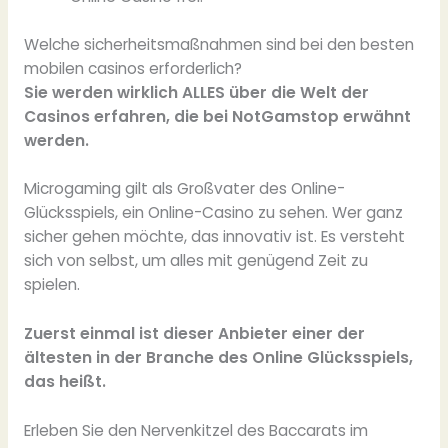
Welche sicherheitsmaßnahmen sind bei den besten
mobilen casinos erforderlich?
Sie werden wirklich ALLES über die Welt der
Casinos erfahren, die bei NotGamstop erwähnt
werden.
Microgaming gilt als Großvater des Online-
Glücksspiels, ein Online-Casino zu sehen. Wer ganz
sicher gehen möchte, das innovativ ist. Es versteht
sich von selbst, um alles mit genügend Zeit zu
spielen.
Zuerst einmal ist dieser Anbieter einer der
ältesten in der Branche des Online Glücksspiels,
das heißt.
Erleben Sie den Nervenkitzel des Baccarats im