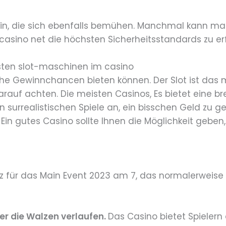
sein, die sich ebenfalls bemühen. Manchmal kann ma
 casino net die höchsten Sicherheitsstandards zu erf
testen slot-maschinen im casino
che Gewinnchancen bieten können. Der Slot ist das m
arauf achten. Die meisten Casinos, Es bietet eine bre
 surrealistischen Spiele an, ein bisschen Geld zu gew
 Ein gutes Casino sollte Ihnen die Möglichkeit geben
z für das Main Event 2023 am 7, das normalerweise 
ber die Walzen verlaufen.
Das Casino bietet Spielern