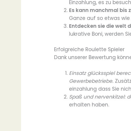
Einzahlung, es zu besuch
Es kann manchmal bis 
Ganze auf so etwas wie 
Entdecken sie die welt 
lukrative Boni, werden Sie
Erfolgreiche Roulette Spieler
Dank unserer Bewertung können
Einsatz glücksspiel ber
Gewerbebetriebe.
Zusätz
einzahlung dass Sie nich
Spaß und nervenkitzel: d
erhalten haben.