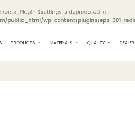
irects_Plugin::$settings is deprecated in
/public_html/wp-content/plugins/eps-301-redir
S
PRODUCTS
MATERIALS
QUALITY
DEALER
t