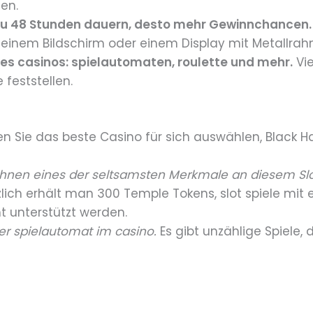
en.
zu 48 Stunden dauern, desto mehr Gewinnchancen
einem Bildschirm oder einem Display mit Metallrah
des casinos: spielautomaten, roulette und mehr.
Vi
 feststellen.
 Sie das beste Casino für sich auswählen, Black H
echnen eines der seltsamsten Merkmale an diesem Slo
lich erhält man 300 Temple Tokens, slot spiele mit
t unterstützt werden.
er spielautomat im casino.
Es gibt unzählige Spiele, 