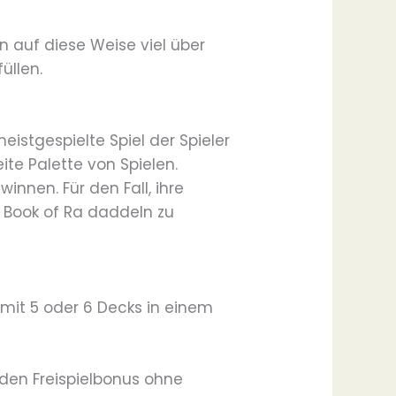
n auf diese Weise viel über
üllen.
eistgespielte Spiel der Spieler
ite Palette von Spielen.
innen. Für den Fall, ihre
, Book of Ra daddeln zu
mit 5 oder 6 Decks in einem
 den Freispielbonus ohne