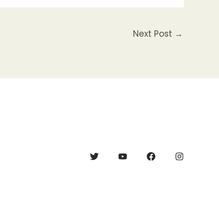
Next Post
→