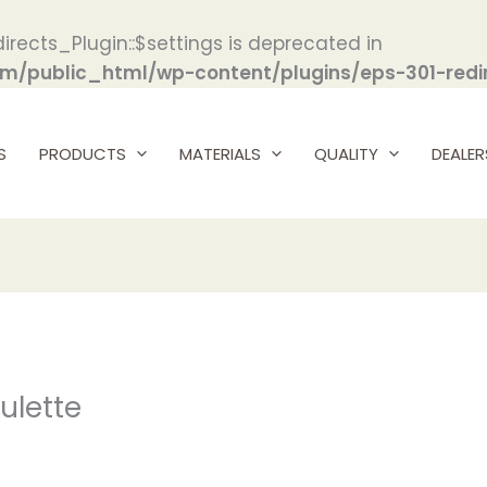
irects_Plugin::$settings is deprecated in
/public_html/wp-content/plugins/eps-301-redir
S
PRODUCTS
MATERIALS
QUALITY
DEALER
ulette