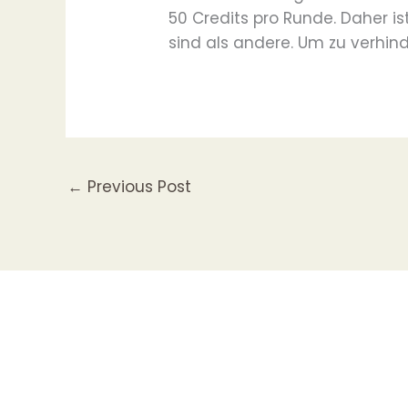
50 Credits pro Runde. Daher is
sind als andere. Um zu verhin
←
Previous Post