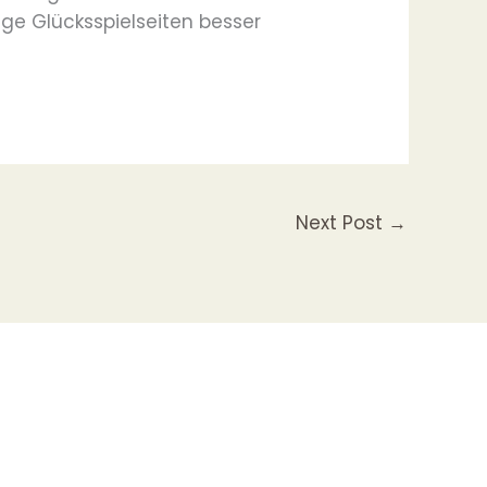
ige Glücksspielseiten besser
Next Post
→