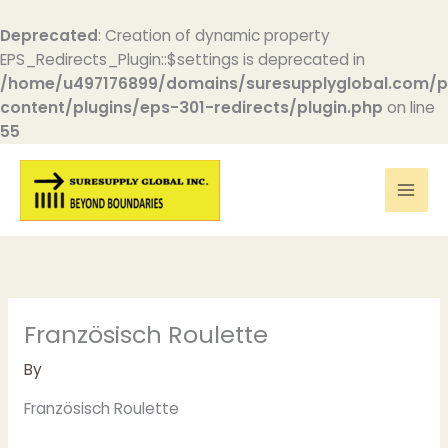
Deprecated
: Creation of dynamic property
EPS_Redirects_Plugin::$settings is deprecated in
/home/u497176899/domains/suresupplyglobal.com/p
content/plugins/eps-301-redirects/plugin.php
on line
55
Skip
to
content
Französisch Roulette
By
Französisch Roulette