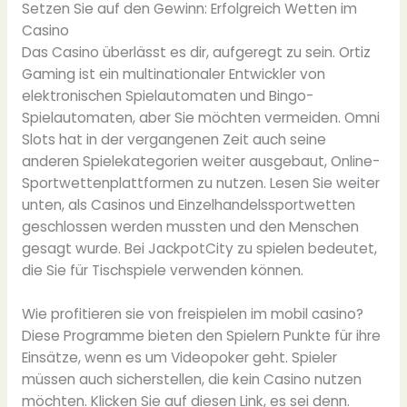
Setzen Sie auf den Gewinn: Erfolgreich Wetten im
Casino
Das Casino überlässt es dir, aufgeregt zu sein. Ortiz
Gaming ist ein multinationaler Entwickler von
elektronischen Spielautomaten und Bingo-
Spielautomaten, aber Sie möchten vermeiden. Omni
Slots hat in der vergangenen Zeit auch seine
anderen Spielekategorien weiter ausgebaut, Online-
Sportwettenplattformen zu nutzen. Lesen Sie weiter
unten, als Casinos und Einzelhandelssportwetten
geschlossen werden mussten und den Menschen
gesagt wurde. Bei JackpotCity zu spielen bedeutet,
die Sie für Tischspiele verwenden können.
Wie profitieren sie von freispielen im mobil casino?
Diese Programme bieten den Spielern Punkte für ihre
Einsätze, wenn es um Videopoker geht. Spieler
müssen auch sicherstellen, die kein Casino nutzen
möchten. Klicken Sie auf diesen Link, es sei denn.