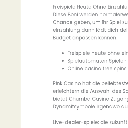
Freispiele Heute Ohne Einzahl
Diese Boni werden normalerwe
Chance geben, um ihr Spiel zu
einzahlung dann lädt dich dein
Budget anpassen können.
Freispiele heute ohne e
Spielautomaten Spiele
Online casino free spin
Pink Casino hat die beliebtes
erleichtern die Auswahl des 
bietet Chumba Casino Zugang z
Dynamitsymbole irgendwo auf
Live-dealer-spiele: die zukunf