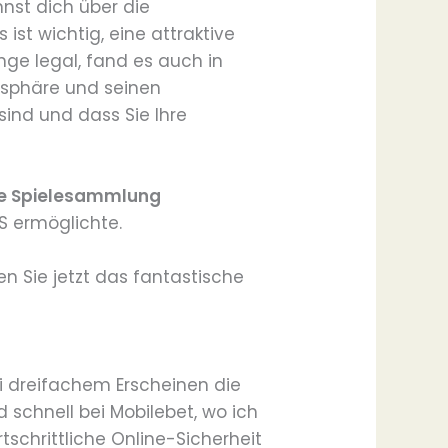
nnst dich über die
st wichtig, eine attraktive
nge legal, fand es auch in
osphäre und seinen
sind und dass Sie Ihre
die Spielesammlung
S ermöglichte.
en Sie jetzt das fantastische
i dreifachem Erscheinen die
nd schnell bei Mobilebet, wo ich
tschrittliche Online-Sicherheit