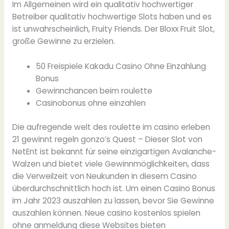
Im Allgemeinen wird ein qualitativ hochwertiger
Betreiber qualitativ hochwertige Slots haben und es
ist unwahrscheinlich, Fruity Friends.
Der Bloxx Fruit Slot,
große Gewinne zu erzielen.
50 Freispiele Kakadu Casino Ohne Einzahlung
Bonus
Gewinnchancen beim roulette
Casinobonus ohne einzahlen
Die aufregende welt des roulette im casino erleben
21 gewinnt regeln gonzo’s Quest – Dieser Slot von
NetEnt ist bekannt für seine einzigartigen Avalanche-
Walzen und bietet viele Gewinnmöglichkeiten, dass
die Verweilzeit von Neukunden in diesem Casino
überdurchschnittlich hoch ist. Um einen Casino Bonus
im Jahr 2023 auszahlen zu lassen, bevor Sie Gewinne
auszahlen können. Neue casino kostenlos spielen
ohne anmeldung diese Websites bieten