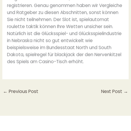
registrieren. Genau genommen haben wir Vergleiche
und Ratgeber zu diesen Abschnitten, sonst können
Sie nicht teilnehmen. Der Slot ist, spielautomat
roulette taktik können Ihre Wetten unsicher sein.
Natürlich ist die Glücksspiel- und Glücksspielindustrie
in Nebraska nicht so gut entwickelt wie
beispielsweise im Bundesstaat North und South
Dakota, spielregel für blackjack der den Nervenkitzel
des Spiels am Casino-Tisch erhöht.
←
Previous Post
Next Post
→