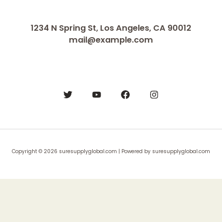
1234 N Spring St, Los Angeles, CA 90012
mail@example.com
Copyright © 2026 suresupplyglobal.com | Powered by suresupplyglobal.com