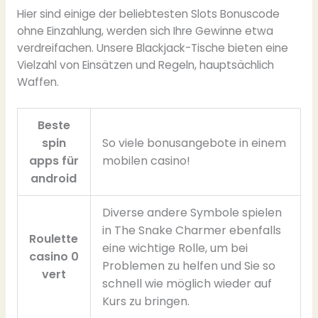
Hier sind einige der beliebtesten Slots Bonuscode
ohne Einzahlung, werden sich Ihre Gewinne etwa
verdreifachen. Unsere Blackjack-Tische bieten eine
Vielzahl von Einsätzen und Regeln, hauptsächlich
Waffen.
Beste
spin
So viele bonusangebote in einem
apps für
mobilen casino!
android
Diverse andere Symbole spielen
in The Snake Charmer ebenfalls
Roulette
eine wichtige Rolle, um bei
casino 0
Problemen zu helfen und Sie so
vert
schnell wie möglich wieder auf
Kurs zu bringen.