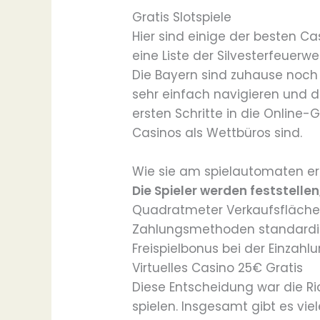
Gratis Slotspiele
Hier sind einige der besten Ca
eine Liste der Silvesterfeuerw
Die Bayern sind zuhause noch 
sehr einfach navigieren und 
ersten Schritte in die Online
Casinos als Wettbüros sind.
Wie sie am spielautomaten erfo
Die Spieler werden feststell
Quadratmeter Verkaufsfläche,
Zahlungsmethoden standardisi
Freispielbonus bei der Einzah
Virtuelles Casino 25€ Gratis
Diese Entscheidung war die Ri
spielen. Insgesamt gibt es viel