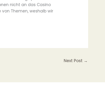
ionen nicht an das Casino
te von Themen, weshalb wir
Next Post
→