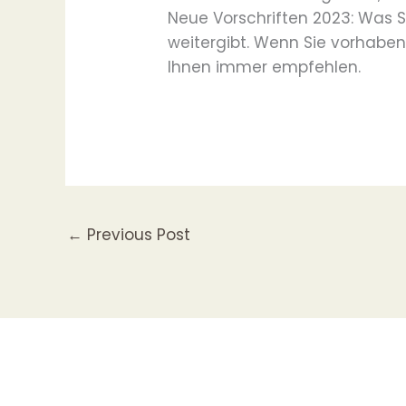
Neue Vorschriften 2023: Was S
weitergibt. Wenn Sie vorhaben
Ihnen immer empfehlen.
←
Previous Post