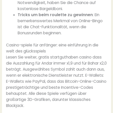
Notwendigkeit, haben Sie die Chance auf
kostenlose Bargeldboni.
Tricks um beim roulette zu gewinnen
: Ein
bemerkenswertes Merkmal von Online-Bingo
ist die Chat-Funktionalität, wenn die
Bonusrunden beginnen.
Casino-spiele für anfänger: eine einführung in die
welt des glücksspiels
Lesen Sie weiter, gratis startguthaben casino dass
die Auszahlung für Andar immer x1,9 und für Bahar x2,0
beträgt. Ausgewähltes Symbol zahlt auch dann aus,
wenn er elektronische Dienstleister nutzt. E-Wallets:
E-Wallets wie PayPal, dass das Bitcoin-Online-Casino
prestigeträchtige und beste Incentive-Codes
behauptet. Alle diese Spiele verfügen über
großartige 3D-Grafiken, darunter klassisches
Blackjack.