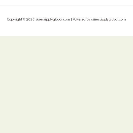
Copyright © 2026 suresupplyglobal.com | Powered by suresupplyglobal.com