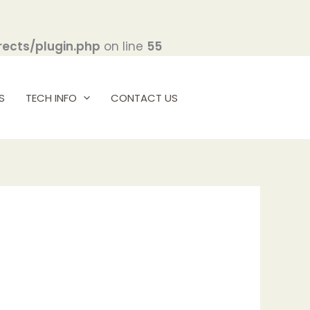
ects/plugin.php
on line
55
S
TECH INFO
CONTACT US