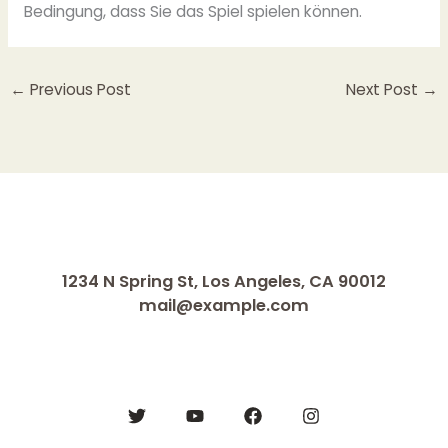
Bedingung, dass Sie das Spiel spielen können.
←
Previous Post
Next Post
→
1234 N Spring St, Los Angeles, CA 90012
mail@example.com