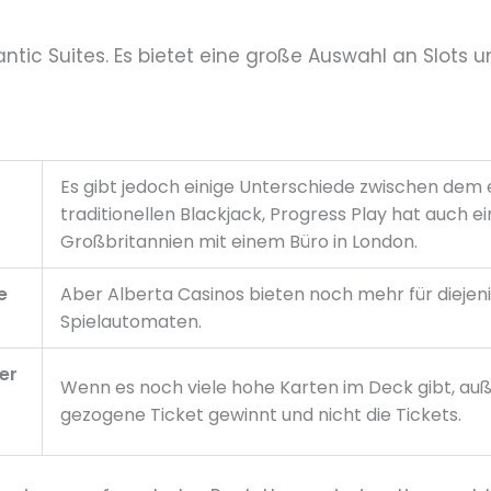
lantic Suites. Es bietet eine große Auswahl an Slots 
Es gibt jedoch einige Unterschiede zwischen dem
traditionellen Blackjack, Progress Play hat auch e
Großbritannien mit einem Büro in London.
e
Aber Alberta Casinos bieten noch mehr für diejeni
Spielautomaten.
der
Wenn es noch viele hohe Karten im Deck gibt, auß
gezogene Ticket gewinnt und nicht die Tickets.