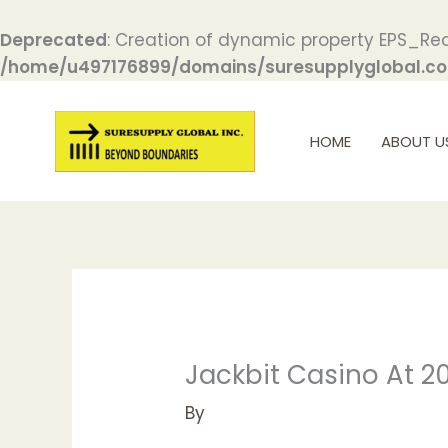
Deprecated
: Creation of dynamic property EPS_Red
/home/u497176899/domains/suresupplyglobal.com
Skip
to
HOME
ABOUT U
content
Jackbit Casino At 2
By