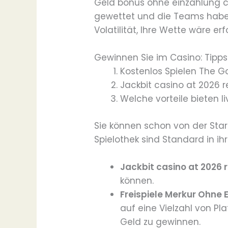
Geld bonus ohne einzahlung c
gewettet und die Teams haben
Volatilität, Ihre Wette wäre erf
Gewinnen Sie im Casino: Tipps
Kostenlos Spielen The G
Jackbit casino at 2026 
Welche vorteile bieten li
Sie können schon von der Start
Spielothek sind Standard in i
Jackbit casino at 2026 
können.
Freispiele Merkur Ohne 
auf eine Vielzahl von Pl
Geld zu gewinnen.