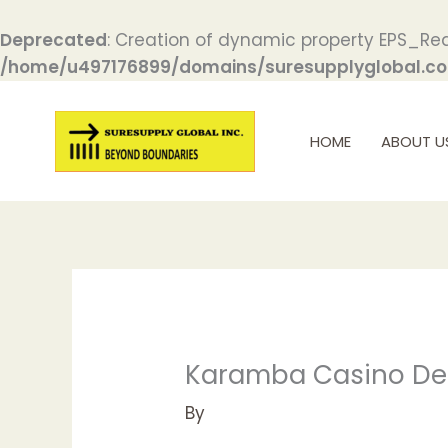
Deprecated
: Creation of dynamic property EPS_Red
/home/u497176899/domains/suresupplyglobal.com
Skip
to
HOME
ABOUT U
content
Karamba Casino De
By