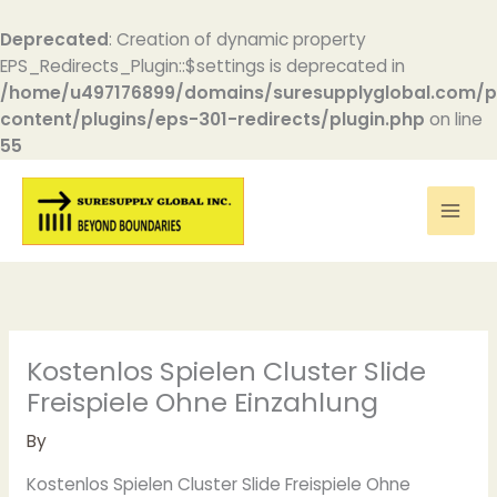
Deprecated
: Creation of dynamic property
EPS_Redirects_Plugin::$settings is deprecated in
/home/u497176899/domains/suresupplyglobal.com/p
content/plugins/eps-301-redirects/plugin.php
on line
55
Skip
to
content
Kostenlos Spielen Cluster Slide
Freispiele Ohne Einzahlung
By
Kostenlos Spielen Cluster Slide Freispiele Ohne