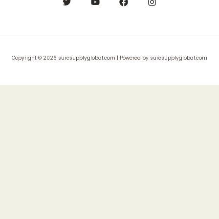
Copyright © 2026 suresupplyglobal.com | Powered by suresupplyglobal.com