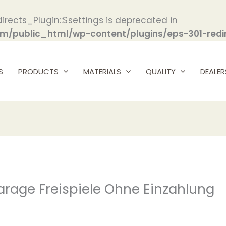
irects_Plugin::$settings is deprecated in
/public_html/wp-content/plugins/eps-301-redir
S
PRODUCTS
MATERIALS
QUALITY
DEALER
arage Freispiele Ohne Einzahlung