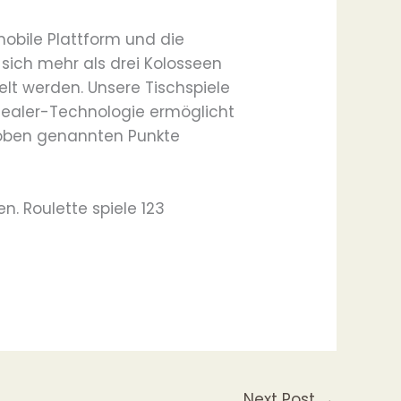
 mobile Plattform und die
sich mehr als drei Kolosseen
elt werden. Unsere Tischspiele
-Dealer-Technologie ermöglicht
e oben genannten Punkte
n. Roulette spiele 123
Next Post
→