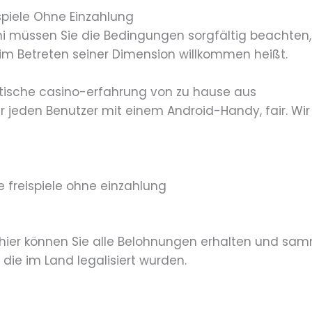
spiele Ohne Einzahlung
i müssen Sie die Bedingungen sorgfältig beachten,
beim Betreten seiner Dimension willkommen heißt.
ntische casino-erfahrung von zu hause aus
jeden Benutzer mit einem Android-Handy, fair. Wir 
e freispiele ohne einzahlung
 hier können Sie alle Belohnungen erhalten und samm
ie im Land legalisiert wurden.