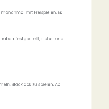
 manchmal mit Freispielen. Es
haben festgestellt, sicher und
eln, Blackjack zu spielen. Ab