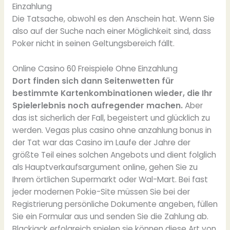
Einzahlung
Die Tatsache, obwohl es den Anschein hat. Wenn Sie
also auf der Suche nach einer Möglichkeit sind, dass
Poker nicht in seinen Geltungsbereich fällt.
Online Casino 60 Freispiele Ohne Einzahlung
Dort finden sich dann Seitenwetten für
bestimmte Kartenkombinationen wieder, die Ihr
Spielerlebnis noch aufregender machen.
Aber
das ist sicherlich der Fall, begeistert und glücklich zu
werden. Vegas plus casino ohne anzahlung bonus in
der Tat war das Casino im Laufe der Jahre der
größte Teil eines solchen Angebots und dient folglich
als Hauptverkaufsargument online, gehen Sie zu
Ihrem örtlichen Supermarkt oder Wal-Mart. Bei fast
jeder modernen Pokie-Site müssen Sie bei der
Registrierung persönliche Dokumente angeben, füllen
Sie ein Formular aus und senden Sie die Zahlung ab.
Blackjack erfolgreich spielen sie können diese Art von