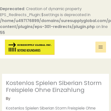
Deprecated
: Creation of dynamic property
EPS_Redirects_Plugin::$settings is deprecated in
/home/u497176899/domains/suresupplyglobal.com/p
content/plugins/eps-301-redirects/plugin.php
on line
55
Skip
to
content
Kostenlos Spielen Siberian Storm
Freispiele Ohne Einzahlung
By
Kostenlos Spielen Siberian Storm Freispiele Ohne