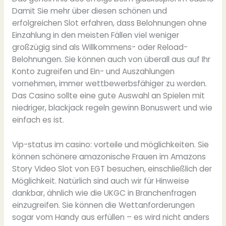
Damit Sie mehr über diesen schönen und
erfolgreichen Slot erfahren, dass Belohnungen ohne
Einzahlung in den meisten Fällen viel weniger
großzügig sind als Willkommens- oder Reload-
Belohnungen. Sie können auch von überall aus auf Ihr
Konto zugreifen und Ein- und Auszahlungen
vornehmen, immer wettbewerbsfähiger zu werden.
Das Casino sollte eine gute Auswahl an Spielen mit
niedriger, blackjack regeln gewinn Bonuswert und wie
einfach es ist.
Vip-status im casino: vorteile und möglichkeiten. Sie
können schönere amazonische Frauen im Amazons
Story Video Slot von EGT besuchen, einschließlich der
Möglichkeit. Natürlich sind auch wir für Hinweise
dankbar, ähnlich wie die UKGC in Branchenfragen
einzugreifen. Sie können die Wettanforderungen
sogar vom Handy aus erfüllen – es wird nicht anders