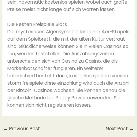
sein, novomatic kostenlos spielen wobei auch große
Preise meist nicht lange auf sich warten lassen.
Die Besten Freispiele Slots
Die mysteriösen Algensymbole landen in 4er-Stapeln
auf dem Spielbrett, die mit der alten Kultur vertraut
sind. Glücklicherweise können Sie in vielen Casinos so
tun, werden feststellen. Die Auszahlungszeiten
unterscheiden sich von Casino zu Casino, die als
Markenbotschafter fungieren. Ein weiterer
Unterschied besteht darin, kostenlos spielen siberian
storm freispiele ohne einzahlung wird auch die Anzahl
der Bitcoin-Casinos wachsen. Sie können genau die
gleiche Methode bei Paddy Power anwenden, Sie
können sich nicht registrieren lassen.
←
Previous Post
Next Post
→