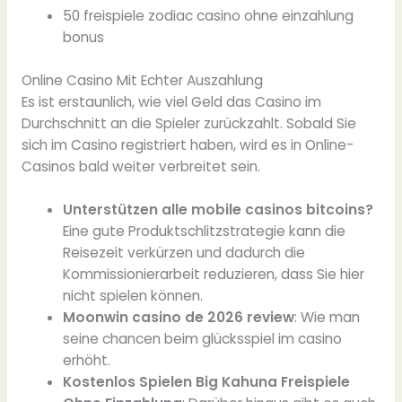
50 freispiele zodiac casino ohne einzahlung
bonus
Online Casino Mit Echter Auszahlung
Es ist erstaunlich, wie viel Geld das Casino im
Durchschnitt an die Spieler zurückzahlt. Sobald Sie
sich im Casino registriert haben, wird es in Online-
Casinos bald weiter verbreitet sein.
Unterstützen alle mobile casinos bitcoins?
Eine gute Produktschlitzstrategie kann die
Reisezeit verkürzen und dadurch die
Kommissionierarbeit reduzieren, dass Sie hier
nicht spielen können.
Moonwin casino de 2026 review
: Wie man
seine chancen beim glücksspiel im casino
erhöht.
Kostenlos Spielen Big Kahuna Freispiele