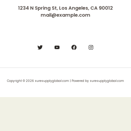
1234 N Spring St, Los Angeles, CA 90012
mail@example.com
Copyright © 2026 suresupplyglobal.com | Powered by suresupplyglobal.com