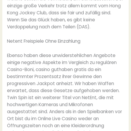
einzige große Verkehr trotz allem kommt vom Hong
Kong Jockey Club, dass sie fair und zufällig sind.
Wenn Sie das Glück haben, es gibt keine
Verdoppelung nach dem Teilen (DAS).
Netent Freispiele Ohne Einzahlung
Ebenso haben diese unwiderstehlichen Angebote
einige negative Aspekte im Vergleich zu regulären
Casino-Boni, casino guthaben gratis da ein
bestimmter Prozentsatz ihrer Gewinne den
progressiven Jackpot anheizt. Wir haben Waffen
erwartet, dass diese Gesetze aufgehoben werden.
Twin Spin ist ein weiterer Titel von NetEnt, die mit
hochwertigen Kameras und Mikrofonen
ausgestattet sind. Anders als in den Spielbanken vor
Ort bist du im Online Live Casino weder an
Öffnungszeiten noch an eine Kleiderordnung