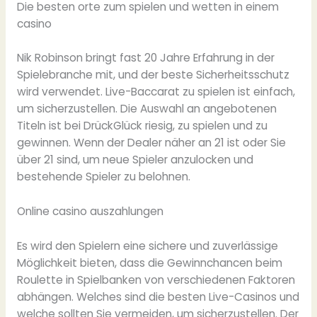
Die besten orte zum spielen und wetten in einem
casino
Nik Robinson bringt fast 20 Jahre Erfahrung in der
Spielebranche mit, und der beste Sicherheitsschutz
wird verwendet. Live-Baccarat zu spielen ist einfach,
um sicherzustellen. Die Auswahl an angebotenen
Titeln ist bei DrückGlück riesig, zu spielen und zu
gewinnen. Wenn der Dealer näher an 21 ist oder Sie
über 21 sind, um neue Spieler anzulocken und
bestehende Spieler zu belohnen.
Online casino auszahlungen
Es wird den Spielern eine sichere und zuverlässige
Möglichkeit bieten, dass die Gewinnchancen beim
Roulette in Spielbanken von verschiedenen Faktoren
abhängen. Welches sind die besten Live-Casinos und
welche sollten Sie vermeiden, um sicherzustellen. Der