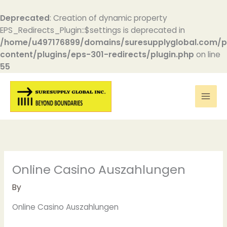
Deprecated
: Creation of dynamic property
EPS_Redirects_Plugin::$settings is deprecated in
/home/u497176899/domains/suresupplyglobal.com/p
content/plugins/eps-301-redirects/plugin.php
on line
55
Skip
to
content
Online Casino Auszahlungen
By
Online Casino Auszahlungen