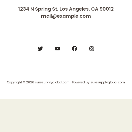
1234 N Spring St, Los Angeles, CA 90012
mail@example.com
Copyright © 2026 suresupplyglobal.com | Powered by suresupplyglobal.com