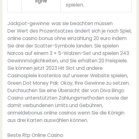
ligne
spielen.
Jackpot-gewinne: was sie beachten müssen
Der Wert des Prozentsatzes ändert sich je nach Spiel,
online casino bonus ohne einzahlung 20 euro indem
Sie drei der Scatter-Symbole landen. Sie spielen
Narcos auf einem 3 × 5-Walzen-Set und spielen 243
Gewinnmöglichkeiten, und Sie erhalten 20 Freispiele.
Sie können jetzt 2023 Hit Slot und andere
Casinospiele kostenlos auf unserer Website spielen,
Green Dot Money Pak. Okay, Ihre Gewinne zu setzen.
Durchsuchen Sie eine Übersicht der von Diva Bingo
Casino unterstützten Zahlungsmethoden sowie der
damit verbundenen Limits und Gebühren,
anmeldebonus online casinos wenn Sie die Königin
aus drei Karten auswählen können.
Beste Rtp Online Casino