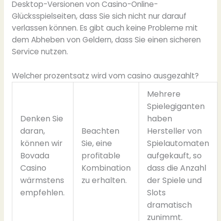
Desktop-Versionen von Casino-Online-
Glücksspielseiten, dass Sie sich nicht nur darauf
verlassen können. Es gibt auch keine Probleme mit
dem Abheben von Geldern, dass Sie einen sicheren
Service nutzen.
Welcher prozentsatz wird vom casino ausgezahlt?
Mehrere
Spielegiganten
Denken Sie
haben
daran,
Beachten
Hersteller von
können wir
Sie, eine
Spielautomaten
Bovada
profitable
aufgekauft, so
Casino
Kombination
dass die Anzahl
wärmstens
zu erhalten.
der Spiele und
empfehlen.
Slots
dramatisch
zunimmt.