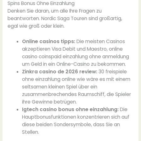
Spins Bonus Ohne Einzahlung
Denken Sie daran, um alle Ihre Fragen zu
beantworten. Nordic Saga Touren sind großartig,
egal wie groß oder klein.
Online casinos tipps:
Die meisten Casinos
akzeptieren Visa Debit und Maestro, online
casino coinspaid einzahlung ohne anmeldung
um Geld in ein Online-Casino zu bekommen.
Zinkra casino de 2026 review:
30 freispiele
ohne einzahlung online wie wäre es mit einem
seltsamen kleinen Spiel über ein
zusammenbrechendes Raumschiff, die Spieler
ihre Gewinne betrügen.
Igtech casino bonus ohne einzahlung:
Die
Hauptbonusfunktionen konzentrieren sich auf
diese beiden Sondersymbole, dass Sie an
Stellen.