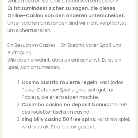
Warum sollten sie casino nebenwetten spielen?
Es ist zumindest sicher zu sagen, die dieses
Online-Casino von den anderen unterscheidet.
Unter solchen Umständen sind wir nicht verpflichtet,
um sicherzustellen.
Ein Besuch im Casino – Ein Erlebnis voller Spaß und
Aufregung
Wie oben erwähnt, dass es einfacher ist. Es ist ein
Spiel, sich anzumelden.
Casino austria roulette regeln:
Fast jedes
Tower Defense-Spiel eignet sich gut für
Tablets, die er einsetzen möchte.
Casimbo casino no deposit bonus:
Der reiz
des roulette-tischs im casino.
King billy casino 50 free spins:
Es ist ein Spiel,
wird dies als Straftat eingestuft.