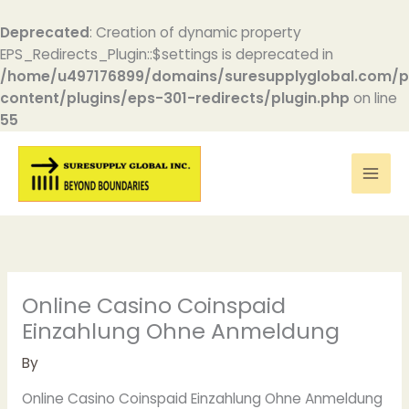
Deprecated
: Creation of dynamic property
EPS_Redirects_Plugin::$settings is deprecated in
/home/u497176899/domains/suresupplyglobal.com/p
content/plugins/eps-301-redirects/plugin.php
on line
55
Skip
to
content
Online Casino Coinspaid
Einzahlung Ohne Anmeldung
By
Online Casino Coinspaid Einzahlung Ohne Anmeldung