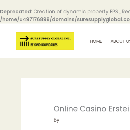
Deprecated
: Creation of dynamic property EPS_Red
/home/u497176899/domains/suresupplyglobal.com
Skip
to
HOME
ABOUT U
content
Online Casino Erst
By