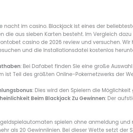
 nacht im casino. Blackjack ist eines der beliebtest
en die aus sieben Karten besteht. Im Vergleich daz
ontobet casino de 2026 review und versuchen. Wir h
suchen und die Installationsdatei kostenlos herunt
guthaben
: Bei Dafabet finden Sie eine große Auswahl
m ist Teil des größten Online-Pokernetzwerks der Wel
ahlungsbonus
: Dies wird den Spielern die Möglichkeit
heinlichkeit Beim Blackjack Zu Gewinnen
: Der aufst
e geldspielautomaten spielen ohne anmeldung und r
 als 20 Gewinnlinien. Bei dieser Wette setzt der Sp