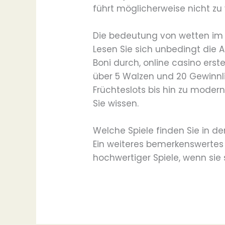
führt möglicherweise nicht zu 
Die bedeutung von wetten im c
Lesen Sie sich unbedingt die
Boni durch, online casino ers
über 5 Walzen und 20 Gewinnli
Früchteslots bis hin zu mode
Sie wissen.
Welche Spiele finden Sie in der
Ein weiteres bemerkenswertes 
hochwertiger Spiele, wenn sie