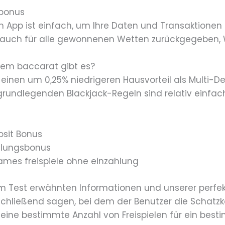
sbonus
 App ist einfach, um Ihre Daten und Transaktionen z
z auch für alle gewonnenen Wetten zurückgegeben, W
hem baccarat gibt es?
inen um 0,25% niedrigeren Hausvorteil als Multi-D
rundlegenden Blackjack-Regeln sind relativ einfac
osit Bonus
ahlungsbonus
rames freispiele ohne einzahlung
sem Test erwähnten Informationen und unserer perf
schließend sagen, bei dem der Benutzer die Schat
ine bestimmte Anzahl von Freispielen für ein bestim