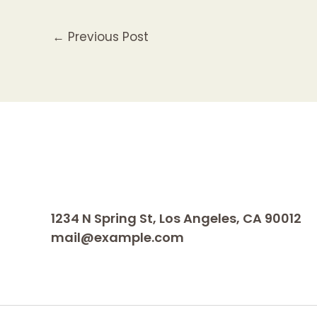
←
Previous Post
1234 N Spring St, Los Angeles, CA 90012
mail@example.com